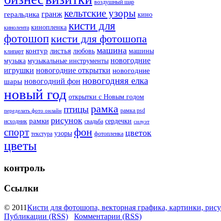
воздушный шар
кельтские узоры
гранж
геральдика
кино
кисти для
кинопленка
кинолента
фотошоп
кисти для фотошопа
машина
контур
листья
любовь
машины
клипарт
новогодние
музыка
музыкальные инструменты
игрушки
новогодние открытки
новогодние
новогодняя елка
новогодний фон
шары
новый год
открытки с Новым годом
рамка
птицы
рамка psd
переделать фото онлайн
рисунок
рамки
сердечки
исходник
свадьба
силуэт
фон
спорт
цветок
узоры
текстура
фотопленка
цветы
контроль
Ссылки
© 2011
Кисти для фотошопа, векторная графика, картинки, рису
Публикации (RSS)
Комментарии (RSS)