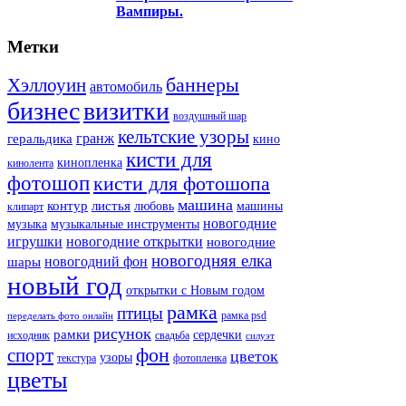
Вампиры.
Метки
баннеры
Хэллоуин
автомобиль
бизнес
визитки
воздушный шар
кельтские узоры
гранж
геральдика
кино
кисти для
кинопленка
кинолента
фотошоп
кисти для фотошопа
машина
контур
листья
любовь
машины
клипарт
новогодние
музыка
музыкальные инструменты
игрушки
новогодние открытки
новогодние
новогодняя елка
новогодний фон
шары
новый год
открытки с Новым годом
рамка
птицы
рамка psd
переделать фото онлайн
рисунок
рамки
сердечки
исходник
свадьба
силуэт
фон
спорт
цветок
узоры
текстура
фотопленка
цветы