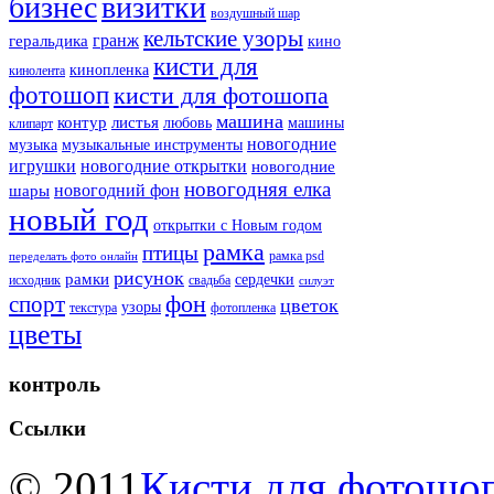
бизнес
визитки
воздушный шар
кельтские узоры
гранж
геральдика
кино
кисти для
кинопленка
кинолента
фотошоп
кисти для фотошопа
машина
контур
листья
любовь
машины
клипарт
новогодние
музыка
музыкальные инструменты
игрушки
новогодние открытки
новогодние
новогодняя елка
новогодний фон
шары
новый год
открытки с Новым годом
рамка
птицы
рамка psd
переделать фото онлайн
рисунок
рамки
сердечки
исходник
свадьба
силуэт
фон
спорт
цветок
узоры
текстура
фотопленка
цветы
контроль
Ссылки
© 2011
Кисти для фотошоп