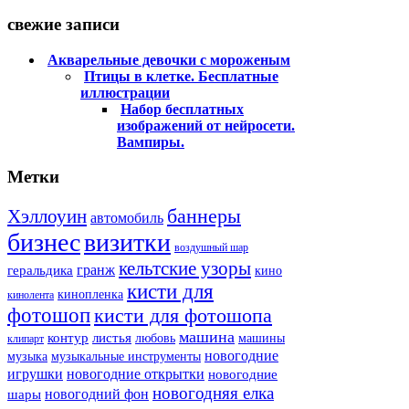
свежие записи
Акварельные девочки с мороженым
Птицы в клетке. Бесплатные
иллюстрации
Набор бесплатных
изображений от нейросети.
Вампиры.
Метки
баннеры
Хэллоуин
автомобиль
бизнес
визитки
воздушный шар
кельтские узоры
гранж
геральдика
кино
кисти для
кинопленка
кинолента
фотошоп
кисти для фотошопа
машина
контур
листья
любовь
машины
клипарт
новогодние
музыка
музыкальные инструменты
игрушки
новогодние открытки
новогодние
новогодняя елка
новогодний фон
шары