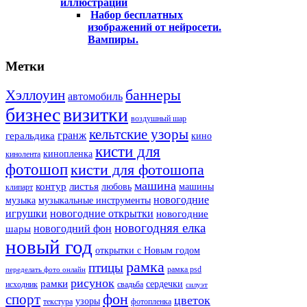
иллюстрации
Набор бесплатных
изображений от нейросети.
Вампиры.
Метки
баннеры
Хэллоуин
автомобиль
бизнес
визитки
воздушный шар
кельтские узоры
гранж
геральдика
кино
кисти для
кинопленка
кинолента
фотошоп
кисти для фотошопа
машина
контур
листья
любовь
машины
клипарт
новогодние
музыка
музыкальные инструменты
игрушки
новогодние открытки
новогодние
новогодняя елка
новогодний фон
шары
новый год
открытки с Новым годом
рамка
птицы
рамка psd
переделать фото онлайн
рисунок
рамки
сердечки
исходник
свадьба
силуэт
фон
спорт
цветок
узоры
текстура
фотопленка