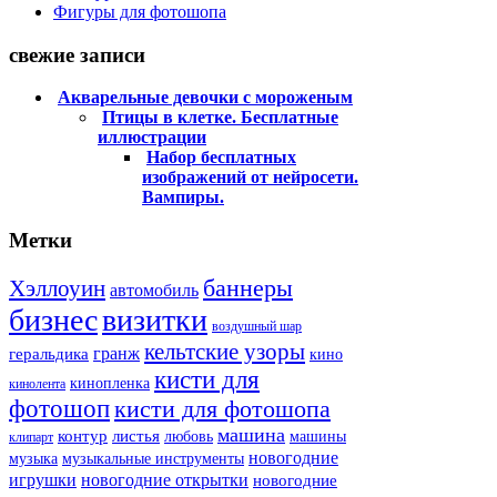
Фигуры для фотошопа
свежие записи
Акварельные девочки с мороженым
Птицы в клетке. Бесплатные
иллюстрации
Набор бесплатных
изображений от нейросети.
Вампиры.
Метки
баннеры
Хэллоуин
автомобиль
бизнес
визитки
воздушный шар
кельтские узоры
гранж
геральдика
кино
кисти для
кинопленка
кинолента
фотошоп
кисти для фотошопа
машина
контур
листья
любовь
машины
клипарт
новогодние
музыка
музыкальные инструменты
игрушки
новогодние открытки
новогодние