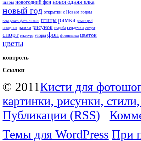
новогодняя елка
новогодний фон
шары
новый год
открытки с Новым годом
рамка
птицы
рамка psd
переделать фото онлайн
рисунок
рамки
сердечки
исходник
свадьба
силуэт
фон
спорт
цветок
узоры
текстура
фотопленка
цветы
контроль
Ссылки
© 2011
Кисти для фотошоп
картинки, рисунки, стили
Публикации (RSS)
Комме
Темы для WordPress
При 