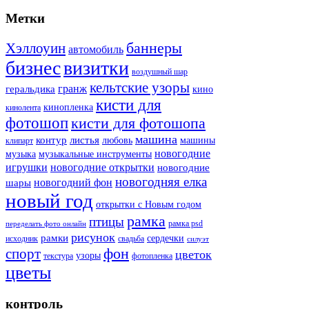
Метки
баннеры
Хэллоуин
автомобиль
бизнес
визитки
воздушный шар
кельтские узоры
гранж
геральдика
кино
кисти для
кинопленка
кинолента
фотошоп
кисти для фотошопа
машина
контур
листья
любовь
машины
клипарт
новогодние
музыка
музыкальные инструменты
игрушки
новогодние открытки
новогодние
новогодняя елка
новогодний фон
шары
новый год
открытки с Новым годом
рамка
птицы
рамка psd
переделать фото онлайн
рисунок
рамки
сердечки
исходник
свадьба
силуэт
фон
спорт
цветок
узоры
текстура
фотопленка
цветы
контроль