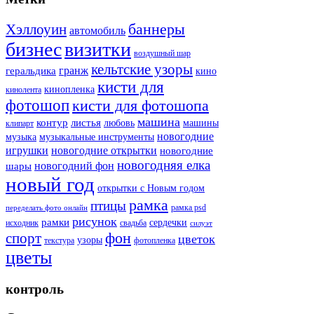
баннеры
Хэллоуин
автомобиль
бизнес
визитки
воздушный шар
кельтские узоры
гранж
геральдика
кино
кисти для
кинопленка
кинолента
фотошоп
кисти для фотошопа
машина
контур
листья
любовь
машины
клипарт
новогодние
музыка
музыкальные инструменты
игрушки
новогодние открытки
новогодние
новогодняя елка
новогодний фон
шары
новый год
открытки с Новым годом
рамка
птицы
рамка psd
переделать фото онлайн
рисунок
рамки
сердечки
исходник
свадьба
силуэт
фон
спорт
цветок
узоры
текстура
фотопленка
цветы
контроль