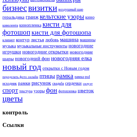
бизнес
визитки
воздушный шар
кельтские узоры
гранж
геральдика
кино
кисти для
кинопленка
кинолента
фотошоп
кисти для фотошопа
машина
контур
листья
любовь
машины
клипарт
новогодние
музыка
музыкальные инструменты
игрушки
новогодние открытки
новогодние
новогодняя елка
новогодний фон
шары
новый год
открытки с Новым годом
рамка
птицы
рамка psd
переделать фото онлайн
рисунок
рамки
сердечки
исходник
свадьба
силуэт
фон
спорт
цветок
узоры
текстура
фотопленка
цветы
контроль
Ссылки